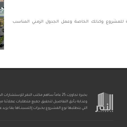
ة للمشروع وكذلك الخاصة وعمل الجدول الزمني المناسب
بخبرة تجاوزت 25 عاماً ساهم مكتب النمر للإستش
وعنـاية بـأدق التفاصيل لتحقيق جميع متطلبات عملائنا مع 
التي يتطلبها نوع المشـروع بخـبرات إكتسبنــاها بما يزيد عن 5000 مشـــروع داخل المملكـة العربيـة السعوديـ